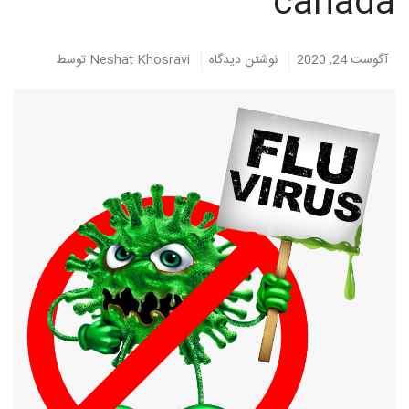
canada
آگوست 24, 2020
نوشتن دیدگاه
Neshat Khosravi
توسط