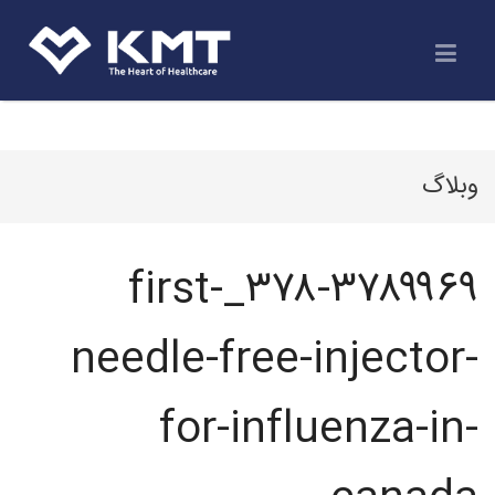
وبلاگ
۳۷۸-۳۷۸۹۹۶۹_first-
needle-free-injector-
for-influenza-in-